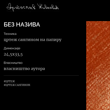
Main Navigation
БЕЗ НАЗИВА
Техника
цртеж сангином на папиру
Димензије
24,5х33,5
Власништво
власништво аутора
#ЦРТЕЖ
#ЦРТЕЖ САНГИНОМ