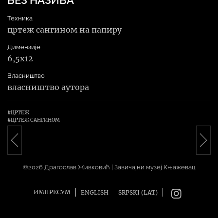
БЕЗ НАЗИВА
Техника
цртеж сангином на папиру
Димензије
6,5x12
Власништво
власништво аутора
#ЦРТЕЖ
#ЦРТЕЖ САНГИНОМ
Навигација
©2026 Драгослав Живковић | Завичајни музеј Књажевац
ИМПРЕСУМ
ENGLISH
SRPSKI (LAT)