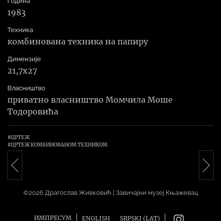
Година
1983
Техника
комбинована техника на папиру
Димензије
21,7х27
Власништво
приватно власништво Момчила Моше
Тодоровића
#ЦРТЕЖ
#ЦРТЕЖ КОМБИНОВАНОМ ТЕХНИКОМ
Навигација
©2026 Драгослав Живковић | Завичајни музеј Књажевац
ИМПРЕСУМ
ENGLISH
SRPSKI (LAT)